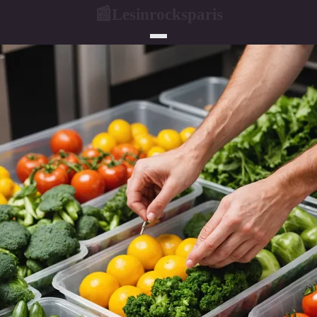
Lesinrocksparis
📰