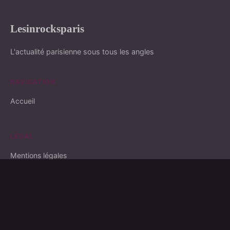
Lesinrocksparis
L'actualité parisienne sous tous les angles
NAVIGATION
Accueil
LÉGAL
Mentions légales
Contact
© 2026 Lesinrocksparis. Tous droits réservés.