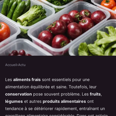
Accueil
›
Actu
ACTU
Quelles sont les meilleures
Les
aliments frais
sont essentiels pour une
alimentation équilibrée et saine. Toutefois, leur
techniques pour conserver les
conservation
pose souvent problème. Les
fruits
,
aliments frais plus longtemps ?
légumes
et autres
produits alimentaires
ont
tendance à se détériorer rapidement, entraînant un
Léa
•
28 août 2024
•
6 min de lecture
gaspillage alimentaire considérable. Dans cet article,