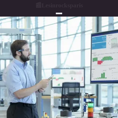
Lesinrocksparis
📰