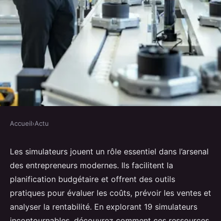
Accueil
›
Actu
ACTU
19 simulateurs incontournables
Les simulateurs jouent un rôle essentiel dans l’arsenal
des entrepreneurs modernes. Ils facilitent la
pour les entrepreneurs modernes
planification budgétaire et offrent des outils
pratiques pour évaluer les coûts, prévoir les ventes et
Léa
•
2 octobre 2024
•
5 min de lecture
analyser la rentabilité. En explorant 19 simulateurs
incontournables, découvrez comment ces ressources