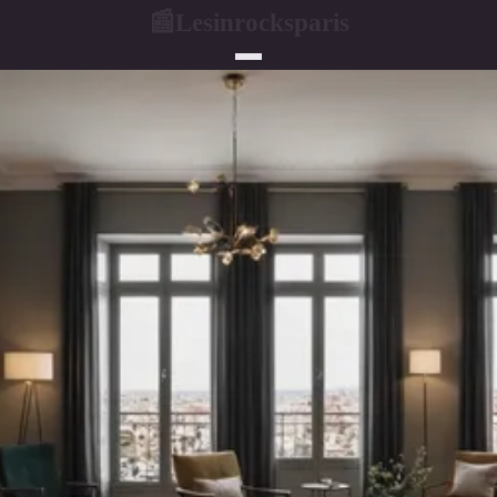
Lesinrocksparis
📰