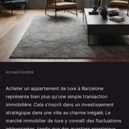
Accueil
›
Société
SOCIÉTÉ
Achetez un appartement de luxe
Acheter un appartement de luxe à Barcelone
représente bien plus qu'une simple transaction
à barcelone
immobilière. Cela s'inscrit dans un investissement
stratégique dans une ville au charme inégalé. Le
Léa
•
11 octobre 2024
•
2 min de lecture
marché immobilier de luxe y connaît des fluctuations
intéressantes, tandis que des quartiers prestigieux