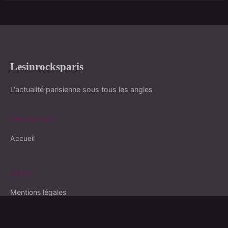
Lesinrocksparis
L'actualité parisienne sous tous les angles
NAVIGATION
Accueil
LÉGAL
Mentions légales
Contact