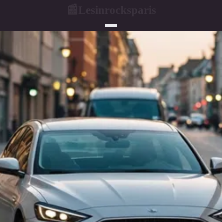
Lesinrocksparis
📰