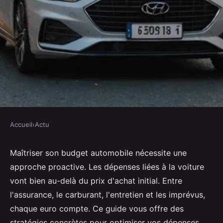
Accueil
›
Actu
ACTU
Maîtrisez vos dépenses : le guide
Maîtriser son budget automobile nécessite une
approche proactive. Les dépenses liées à la voiture
du budget automobile
vont bien au-delà du prix d'achat initial. Entre
l'assurance, le carburant, l'entretien et les imprévus,
Léa
•
27 novembre 2024
•
7 min de lecture
chaque euro compte. Ce guide vous offre des
stratégies concrètes pour optimiser vos dépenses